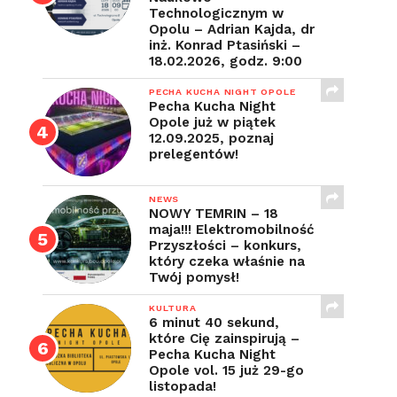
Technologicznym w
Opolu – Adrian Kajda, dr
inż. Konrad Ptasiński –
18.02.2026, godz. 9:00
PECHA KUCHA NIGHT OPOLE
Pecha Kucha Night
Opole już w piątek
12.09.2025, poznaj
prelegentów!
NEWS
NOWY TEMRIN – 18
maja!!! Elektromobilność
Przyszłości – konkurs,
który czeka właśnie na
Twój pomysł!
KULTURA
6 minut 40 sekund,
które Cię zainspirują –
Pecha Kucha Night
Opole vol. 15 już 29-go
listopada!