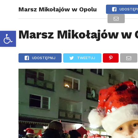
Marsz Mikołajów w Opolu
BIZNES
UDOSTĘP
Otwórz pasek narzędzi
Marsz Mikołajów w 
UDOSTĘPNIJ
TWEETUJ