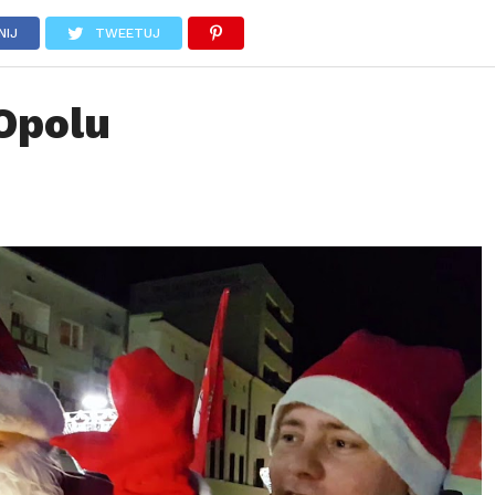
PSYCHOLOGIA
PASJE
PODRÓŻE
PECHAKUCHA
NIJ
TWEETUJ
Opolu