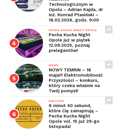
Technologicznym w
Opolu – Adrian Kajda, dr
inż. Konrad Ptasiński –
18.02.2026, godz. 9:00
PECHA KUCHA NIGHT OPOLE
Pecha Kucha Night
Opole już w piątek
12.09.2025, poznaj
prelegentów!
NEWS
NOWY TEMRIN – 18
maja!!! Elektromobilność
Przyszłości – konkurs,
który czeka właśnie na
Twój pomysł!
KULTURA
6 minut 40 sekund,
które Cię zainspirują –
Pecha Kucha Night
Opole vol. 15 już 29-go
listopada!