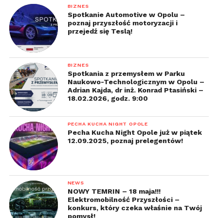
BIZNES
Spotkanie Automotive w Opolu –
poznaj przyszłość motoryzacji i
przejedź się Teslą!
BIZNES
Spotkania z przemysłem w Parku
Naukowo-Technologicznym w Opolu –
Adrian Kajda, dr inż. Konrad Ptasiński –
18.02.2026, godz. 9:00
PECHA KUCHA NIGHT OPOLE
Pecha Kucha Night Opole już w piątek
12.09.2025, poznaj prelegentów!
NEWS
NOWY TEMRIN – 18 maja!!!
Elektromobilność Przyszłości –
konkurs, który czeka właśnie na Twój
pomysł!