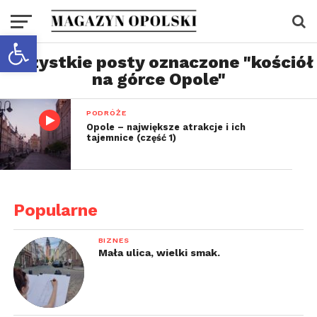
Otwórz pasek narzędzi
Wszystkie posty oznaczone "kościół
na górce Opole"
PODRÓŻE
Opole – największe atrakcje i ich
tajemnice (część 1)
Popularne
BIZNES
Mała ulica, wielki smak.