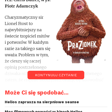
Piotr Adamczyk
Charyzmatyczny sir
Lionel Frost to
najwybitniejszy na
świecie tropiciel mitów
i potworów. W każdym
razie za takiego sam się
uważa. Problem w tym,
że cieszy się raczej
opinią postrzelonego
dziwaka niż szacownego naukowca. Nic dziwnego
KONTYNUUJ CZYTANIE
zatem, że chętnie skorzysta z okazji, by udowodnić
całemu światu jaki to z niego Indiana Jones. Na
Może Ci się spodobać...
listowne zaproszenie pewnego tajemniczego
obywatela wyrusza w dzikie ostępy Ameryki
Helios zaprasza na sierpniowe seanse
Północnej, by odnaleźć i ujawnić najbardziej
tajemniczą z mitycznych istot – brakujące ogniwo,
Moc filmowych nowości w kinach Helios