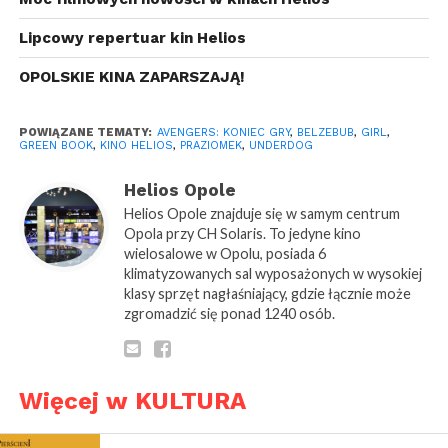
czyli najbliższego przodka człowieka zwanego także
Lipcowy repertuar kin Helios
Wielką Stopą. Łowca przygód po przybyciu na
miejsce dokona dwóch niezwykłych odkryć! Po
OPOLSKIE KINA ZAPARSZAJĄ!
pierwsze: zaproszenie było podstępem. Po drugie:
jego autor to … niestety tego nie możemy zdradzić.
POWIĄZANE TEMATY:
AVENGERS: KONIEC GRY
,
BELZEBUB
,
GIRL
,
Razem z nim Sir Lionel wyrusza w dalszą pełną
GREEN BOOK
,
KINO HELIOS
,
PRAZIOMEK
,
UNDERDOG
przygód podroż, by dokonać odkrycia znacznie
Helios Opole
większego niż kiedykolwiek mógł pomarzyć!
Helios Opole znajduje się w samym centrum
Opola przy CH Solaris. To jedyne kino
https://www.helios.pl/17,Opole/BazaFilmow/Szczegoly/
wielosalowe w Opolu, posiada 6
klimatyzowanych sal wyposażonych w wysokiej
„Belzebub” horror,
klasy sprzęt nagłaśniający, gdzie łącznie może
reż. Emilio Portes
zgromadzić się ponad 1240 osób.
wys. Joaquin Cosio,
Tobin Bell, Giovanna
Zacarias, Tate
Więcej w KULTURA
Ellington, Yunuen
Pardo