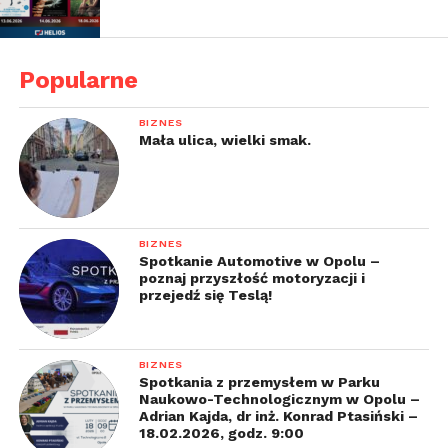
Larson, Karen
Gillan, Chris
Hemsworth
Popularne
Po wymazaniu połowy
BIZNES
życia we
Mała ulica, wielki smak.
Wszechświecie przez
Thanosa, Avengersi
starają się zrobić
wszystko co konieczne, aby pokonać szalonego
BIZNES
tytana.
Spotkanie Automotive w Opolu –
poznaj przyszłość motoryzacji i
przejedź się Teslą!
https://www.helios.pl/17,Opole/BazaFilmow/Szczegoly
Koniec-gry
BIZNES
Poniedziałek 22 kwietnia
Spotkania z przemysłem w Parku
Naukowo-Technologicznym w Opolu –
KINO KONESERA
Adrian Kajda, dr inż. Konrad Ptasiński –
18.02.2026, godz. 9:00