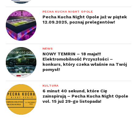
„Green Book”
komedia, dramat
PECHA KUCHA NIGHT OPOLE
Pecha Kucha Night Opole już w piątek
reż. Peter Farrelly
12.09.2025, poznaj prelegentów!
wys. Linda
Cardellini, Viggo
Mortensen,
Mahershala Ali
NEWS
NOWY TEMRIN – 18 maja!!!
Elektromobilność Przyszłości –
Tony, drobny
konkurs, który czeka właśnie na Twój
pomysł!
cwaniaczek z Bronxu,
z nadzieją na
zgarnięcie konkretnej
KULTURA
6 minut 40 sekund, które Cię
sumki, zatrudnia się
zainspirują – Pecha Kucha Night Opole
jako szofer wybitnego,
vol. 15 już 29-go listopada!
ekstrawaganckiego muzyka Dona Shirleya. Razem
wyruszają w wielotygodniowe tournée na południe
Stanów Zjednoczonych. Z pozoru różni ich
wszystko: od majątku i wykształcenia, przez sposób