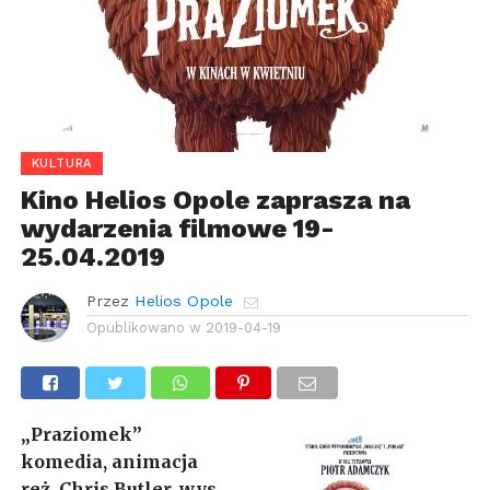
KULTURA
Kino Helios Opole zaprasza na
wydarzenia filmowe 19-
25.04.2019
Przez
Helios Opole
Opublikowano w
2019-04-19
„Praziomek”
komedia, animacja
reż. Chris Butler, wys.