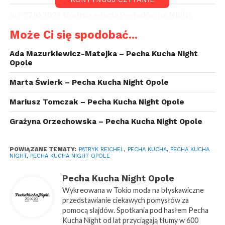
Już 27.10.2023 siódma edycja PechaKucha Night
Opole w
W12 – miejsce Twoich spotkań w Opolu
!
Może Ci się spodobać...
Więcej informacji tutaj:
Pecha Kucha Night Opole
vol.7
Ada Mazurkiewicz-Matejka – Pecha Kucha Night
Opole
Marta Świerk – Pecha Kucha Night Opole
Mariusz Tomczak – Pecha Kucha Night Opole
Grażyna Orzechowska – Pecha Kucha Night Opole
POWIĄZANE TEMATY:
PATRYK REICHEL
,
PECHA KUCHA
,
PECHA KUCHA
NIGHT
,
PECHA KUCHA NIGHT OPOLE
Pecha Kucha Night Opole
Wykreowana w Tokio moda na błyskawiczne
przedstawianie ciekawych pomysłów za
pomocą slajdów. Spotkania pod hasłem Pecha
Kucha Night od lat przyciągają tłumy w 600