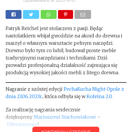
Opublikowano w
2023-10-21
Patryk Reichel jest stolarzem z pasji. Będąc
nastolatkiem wbijał gwoździe na akord do drewna i
marzył o własnym warsztacie pełnym narzędzi.
Drewno było tym co lubił, budował proste meble
tradycyjnymi narzędziami i technikami. Dziś
prowadzi profesjonalną działalność zajmująca się
produkcją wysokiej jakości mebli z litego drewna.
Nagranie z szóstej edycji
PechaKucha Night Opole z
dnia 23.06.2023r.
, która odbyła się w
Kofeina 2.0
.
Za realizację nagrania serdecznie
dziękujemy
Mariuszowi Stachowiakowi
–
Oderwanemu
!
KONTYNUUJ CZYTANIE