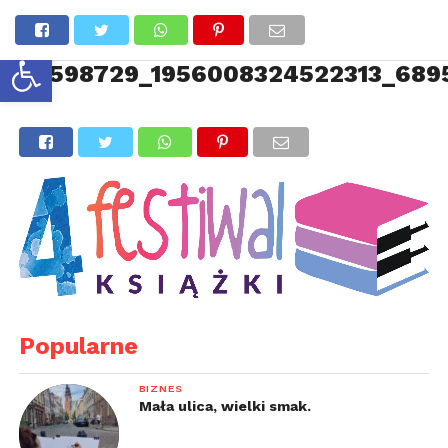
Otwórz pasek narzędzi
52598729_1956008324522313_689
Popularne
BIZNES
Mała ulica, wielki smak.